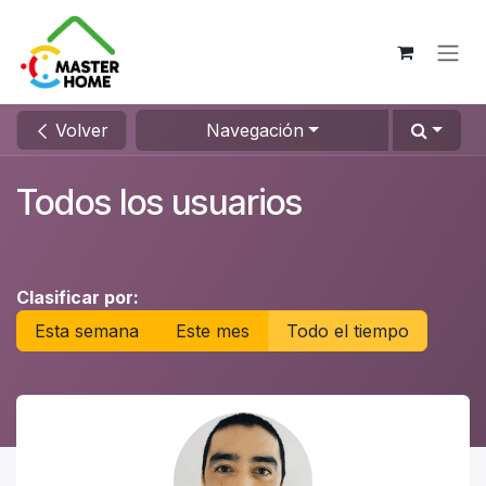
Ir al contenido
Volver
Navegación
Todos los usuarios
Clasificar por:
Esta semana
Este mes
Todo el tiempo