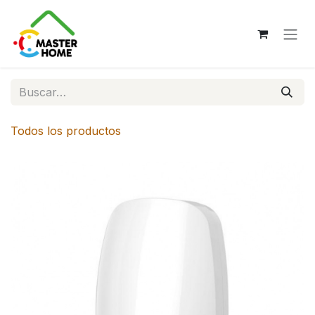
Ir al contenido
Todos los productos