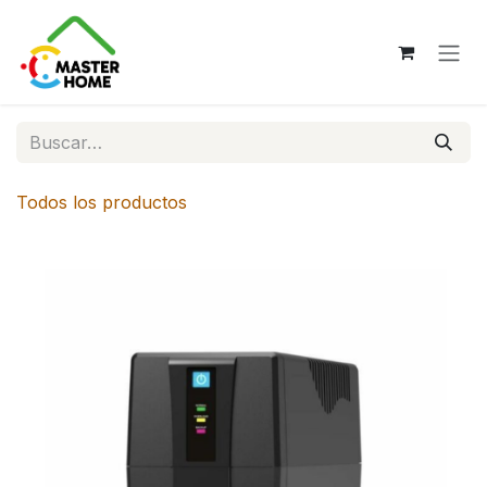
Ir al contenido
Todos los productos