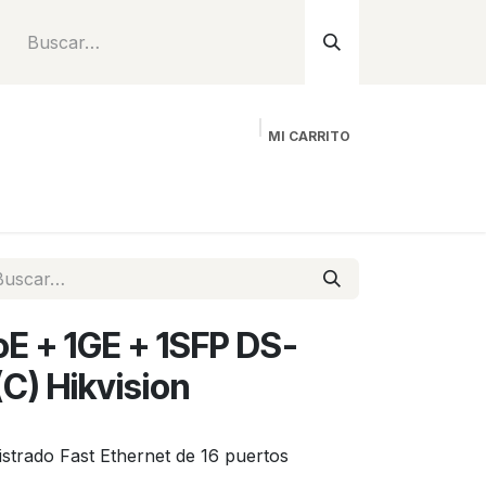
MI CARRITO
Inicio
Tienda
Instalación
Proyecto
oE + 1GE + 1SFP DS-
) Hikvision
trado Fast Ethernet de 16 puertos