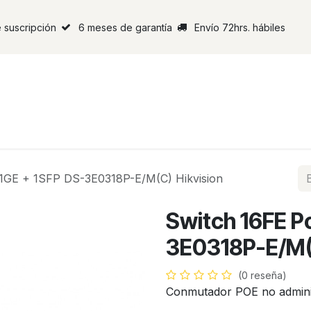
 suscripción
6 meses de garantía
Envío 72hrs. hábiles
 1GE + 1SFP DS-3E0318P-E/M(C) Hikvision
Switch 16FE P
3E0318P-E/M(C
(0 reseña)
Conmutador POE no adminis