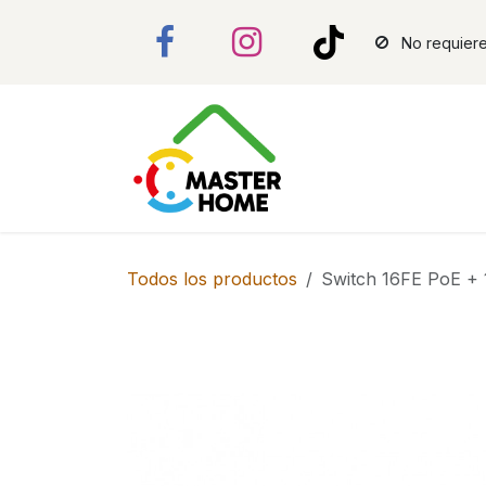
Ir al contenido
No requiere
Todos los productos
Switch 16FE PoE +