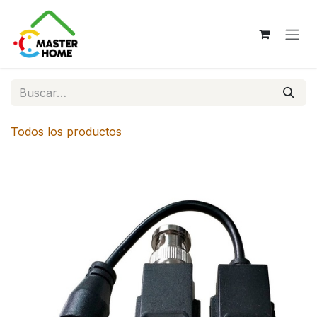
Ir al contenido
Todos los productos