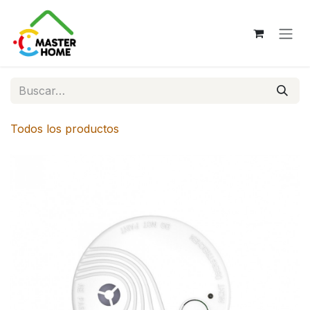
Ir al contenido
Todos los productos