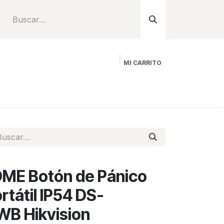
MI CARRITO
Inicio
Tienda
Instalación
Proyecto
ME Botón de Pánico
rtátil IP54 DS-
B Hikvision