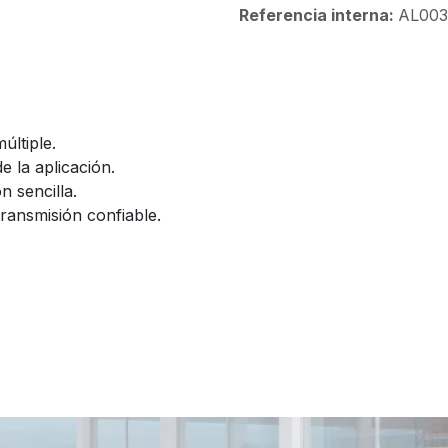
Referencia interna:
AL003
últiple.
e la aplicación.
n sencilla.
transmisión confiable.