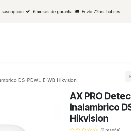
 suscripción
6 meses de garantía
Envío 72hrs. hábiles
lambrico DS-PDWL-E-WB Hikvision
AX PRO Detect
Inalambrico
Hikvision
(0 reseña)