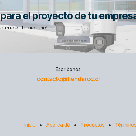
n para el proyecto de tu empres
r crecer tu negocio!
Escribenos
contacto@tiendarcc.cl
Inicio
•
Acerca de
•
Productos
•
Términos