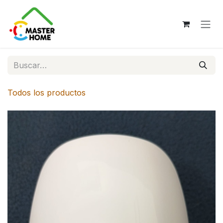
Ir al contenido
Todos los productos