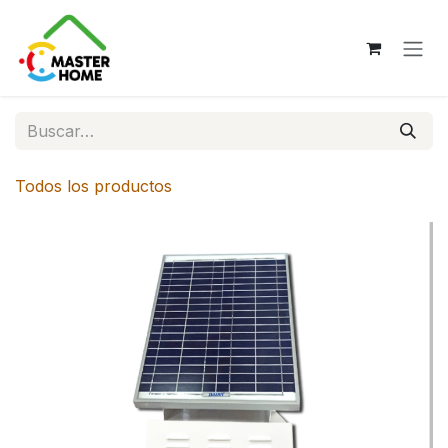
Ir al contenido
Todos los productos