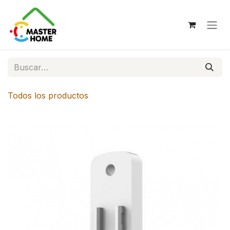
Ir al contenido
Todos los productos