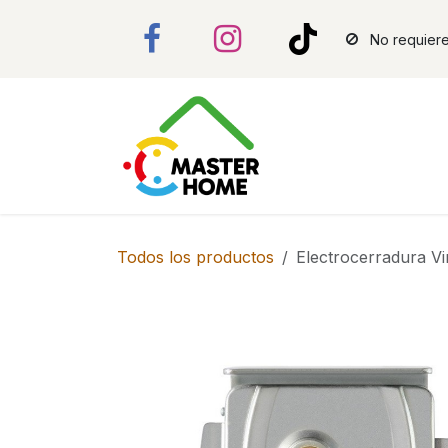
Ir al contenido
No requiere
Todos los productos
Electrocerradura Vi