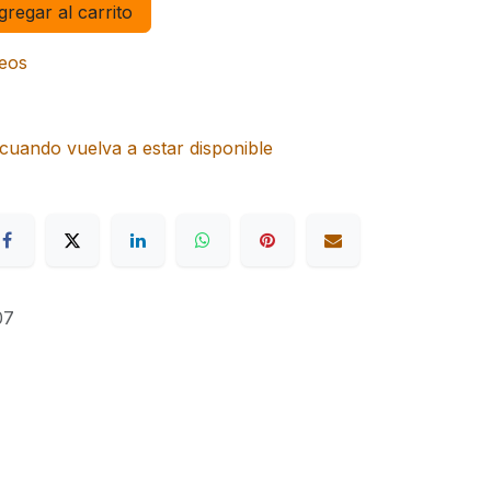
regar al carrito
seos
cuando vuelva a estar disponible
07