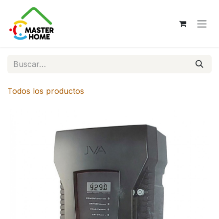
Ir al contenido
Todos los productos