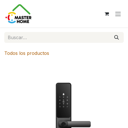
Ir al contenido
Todos los productos