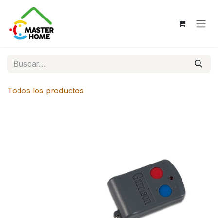
Ir al contenido
Todos los productos