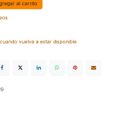
regar al carrito
seos
cuando vuelva a estar disponible
39