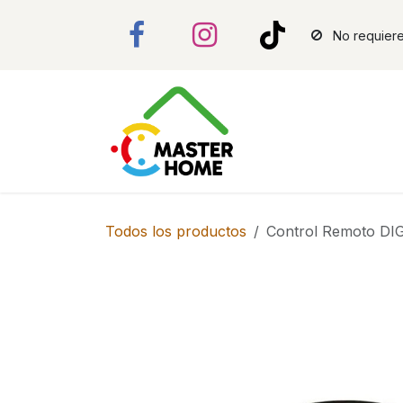
Ir al contenido
No requiere
Todos los productos
Control Remoto DIG