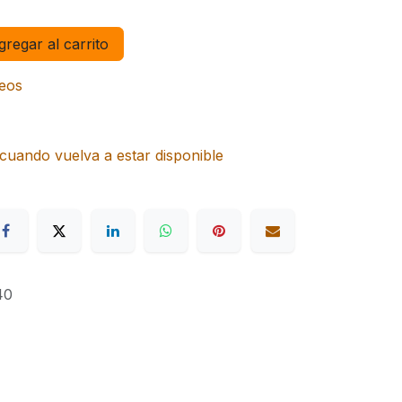
regar al carrito
seos
cuando vuelva a estar disponible
40