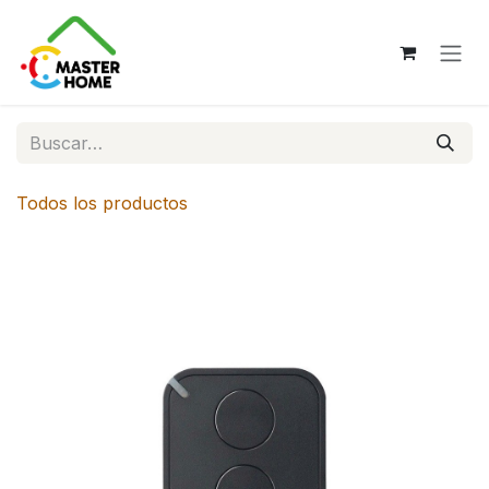
Ir al contenido
Todos los productos