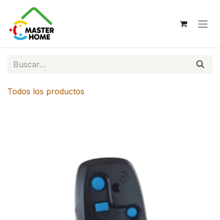
Ir al contenido
Todos los productos