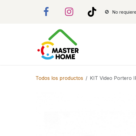
Ir al contenido
No requiere
Todos los productos
KIT Video Portero 