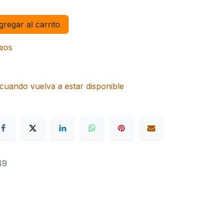
regar al carrito
seos
cuando vuelva a estar disponible
49