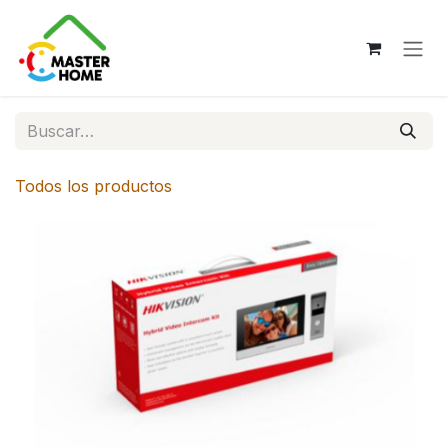
Ir al contenido
Todos los productos