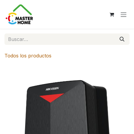
Ir al contenido
Todos los productos