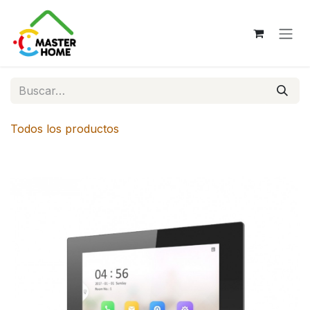
Ir al contenido
Todos los productos