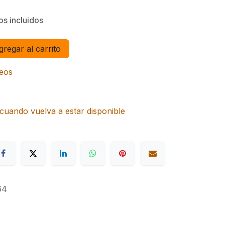
s incluidos
regar al carrito
seos
cuando vuelva a estar disponible
64