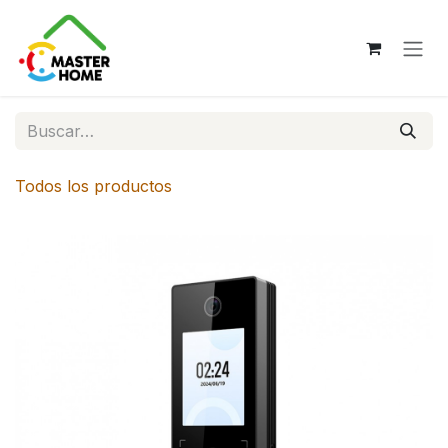
Ir al contenido
Todos los productos