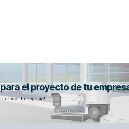
n para el proyecto de tu empres
r crecer tu negocio!