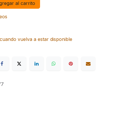
regar al carrito
seos
cuando vuelva a estar disponible
77