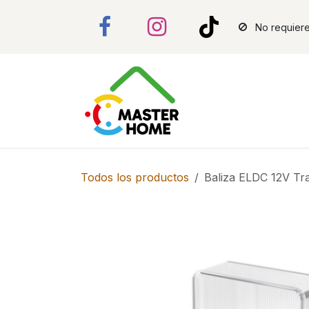
Ir al contenido
No requiere
Todos los productos
Baliza ELDC 12V Tr