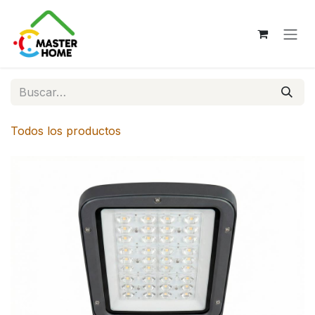
Ir al contenido
Todos los productos