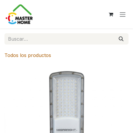
Ir al contenido
Todos los productos