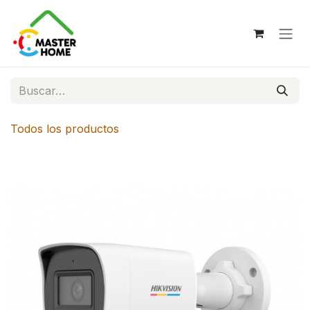
Ir al contenido
Todos los productos