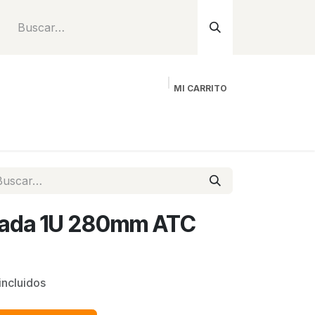
MI CARRITO
Inicio
Tienda
Instalación
Proyecto
ilada 1U 280mm ATC
incluidos