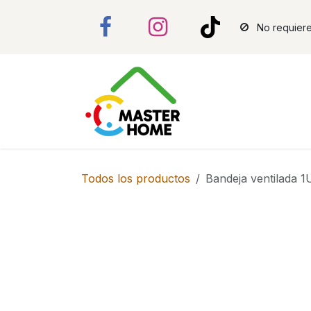
Ir al contenido
No requiere
Todos los productos
Bandeja ventilada