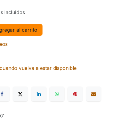
s incluidos
regar al carrito
seos
cuando vuelva a estar disponible
07