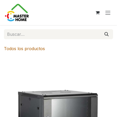
Ir al contenido
Todos los productos