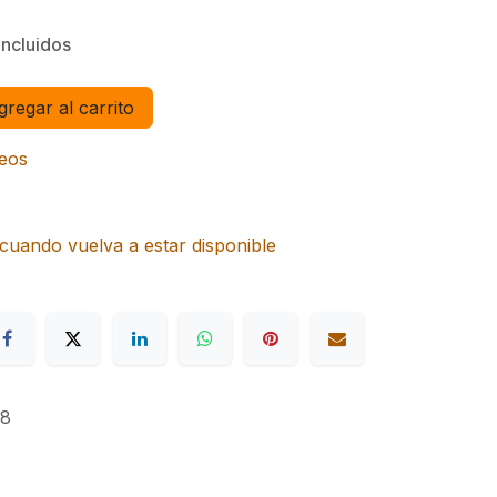
incluidos
regar al carrito
seos
cuando vuelva a estar disponible
8