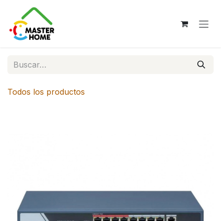
Ir al contenido
Todos los productos