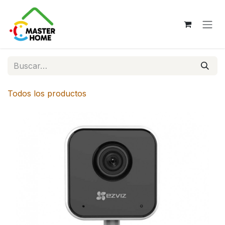
Ir al contenido
Todos los productos