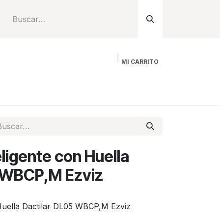
MI CARRITO
Inicio
Tienda
Instalación
Proyecto
ligente con Huella
5 WBCP,M Ezviz
 Huella Dactilar DL05 WBCP,M Ezviz