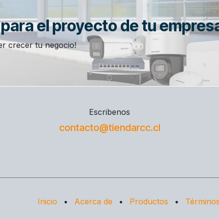
n para el proyecto de tu empres
r crecer tu negocio!
Escribenos
contacto@tiendarcc.cl
Inicio
•
Acerca de
•
Productos
•
Términos