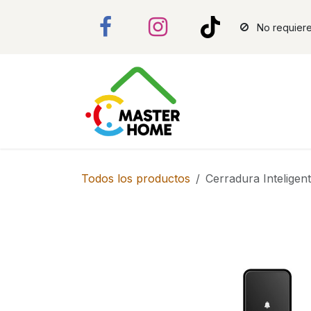
Ir al contenido
No requiere
Todos los productos
Cerradura Intelige