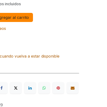
os incluidos
regar al carrito
seos
cuando vuelva a estar disponible
29