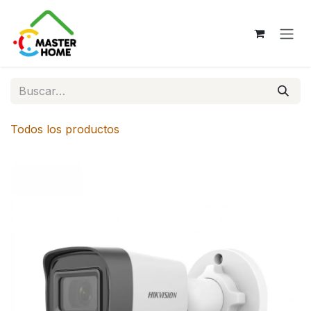
Ir al contenido
Todos los productos