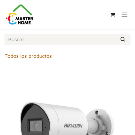
Ir al contenido
Todos los productos