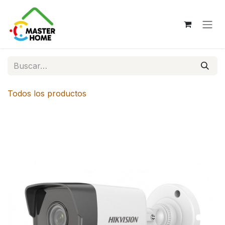
Ir al contenido
Todos los productos