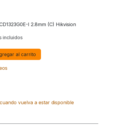
CD1323G0E-I 2.8mm (C) Hikvision
 incluidos
regar al carrito
seos
cuando vuelva a estar disponible