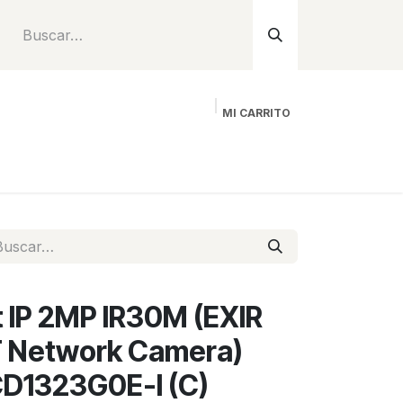
MI CARRITO
Inicio
Tienda
Instalación
Proyecto
 IP 2MP IR30M (EXIR
 Network Camera)
D1323G0E-I (C)