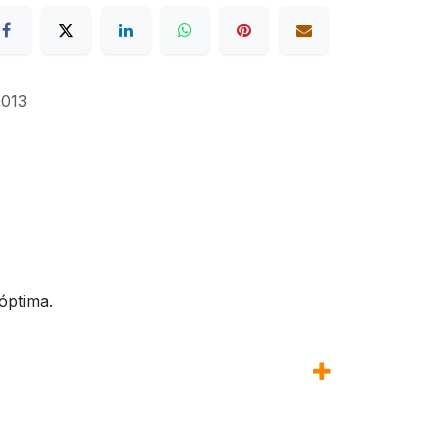
013
óptima.