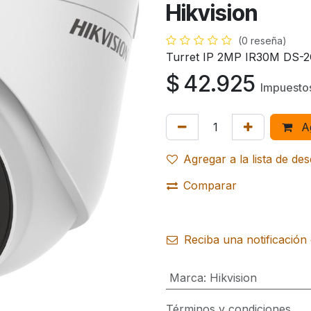
Hikvision
(0 reseña)
Turret IP 2MP IR30M DS-2
$
42.925
Impuestos
Ag
Agregar a la lista de de
Comparar
Reciba una notificación 
Marca
:
Hikvision
Términos y condiciones