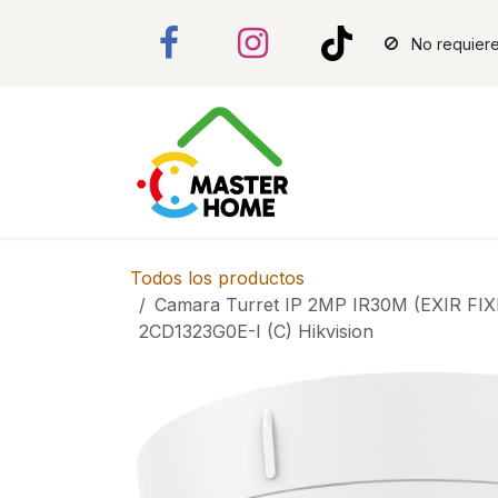
Ir al contenido
No requiere
Todos los productos
Camara Turret IP 2MP IR30M (EXIR F
2CD1323G0E-I (C) Hikvision