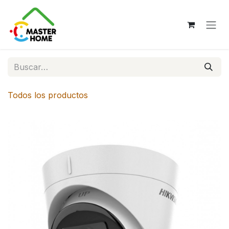
Ir al contenido
Todos los productos