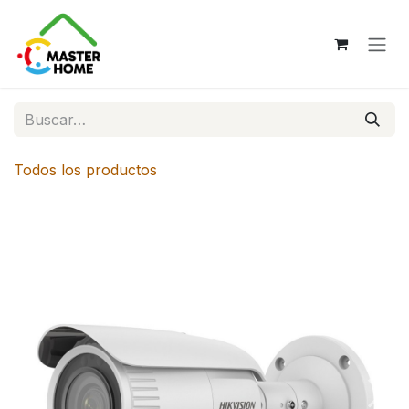
Ir al contenido
Todos los productos