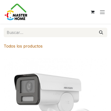
Ir al contenido
Todos los productos