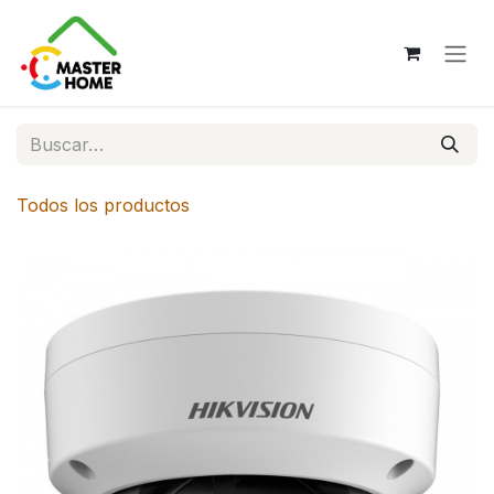
Ir al contenido
Todos los productos