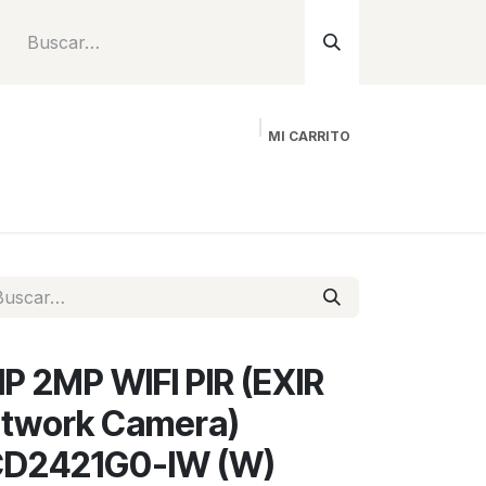
MI CARRITO
Inicio
Tienda
Instalación
Proyecto
P 2MP WIFI PIR (EXIR
etwork Camera)
CD2421G0-IW (W)