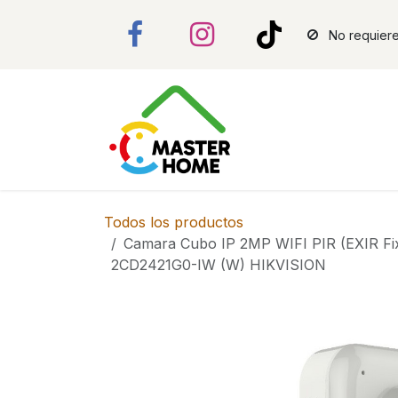
Ir al contenido
No requiere
Todos los productos
Camara Cubo IP 2MP WIFI PIR (EXIR F
2CD2421G0-IW (W) HIKVISION