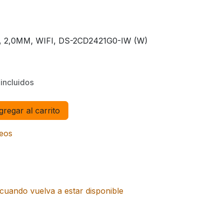
R, 2,0MM, WIFI, DS-2CD2421G0-IW (W)
incluidos
regar al carrito
seos
cuando vuelva a estar disponible