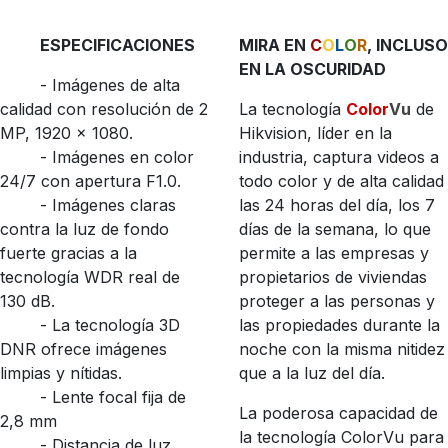
ESPECIFICACIONES
MIRA EN
C
O
L
O
R
, INCLUSO
EN LA OSCURIDAD
- ​ Imágenes de alta
calidad con resolución de 2
La tecnología
Color
Vu
de
MP, 1920 × 1080.
Hikvision, líder en la
​- Imágenes en color
industria, captura videos a
24/7 con apertura F1.0.
todo color y de alta calidad
​- Imágenes claras
las 24 horas del día, los 7
contra la luz de fondo
días de la semana, lo que
fuerte gracias a la
permite a las empresas y
tecnología WDR real de
propietarios de viviendas
130 dB.
proteger a las personas y
​- La tecnología 3D
las propiedades durante la
DNR ofrece imágenes
noche con la misma nitidez
limpias y nítidas.
que a la luz del día.
​- Lente focal fija de
La poderosa capacidad de
2,8 mm
la tecnología ColorVu para
​- Distancia de luz