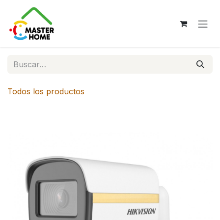
Ir al contenido
Todos los productos