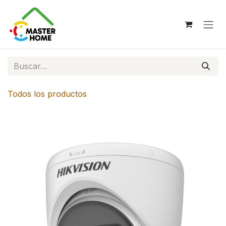
Ir al contenido
Todos los productos