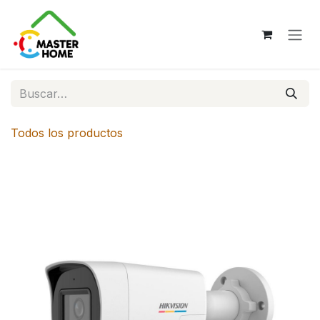
Ir al contenido
Todos los productos