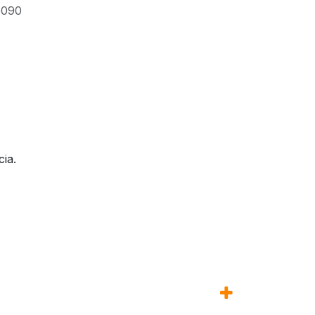
0090
cia.