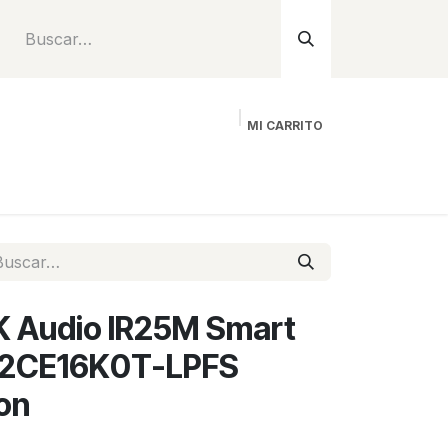
MI CARRITO
Inicio
Tienda
Instalación
Proyecto
K Audio IR25M Smart
S-2CE16K0T-LPFS
on