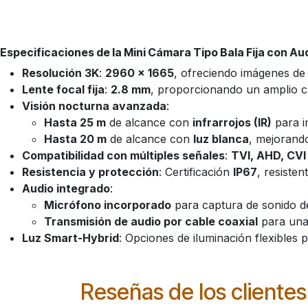
Especificaciones de la Mini Cámara Tipo Bala Fija con Aud
Resolución 3K
:
2960 × 1665
, ofreciendo imágenes de 
Lente focal fija
:
2.8 mm
, proporcionando un amplio c
Visión nocturna avanzada
:
Hasta 25 m
de alcance con
infrarrojos (IR)
para i
Hasta 20 m
de alcance con
luz blanca
, mejorando
Compatibilidad con múltiples señales
:
TVI, AHD, CV
Resistencia y protección
: Certificación
IP67
, resisten
Audio integrado
:
Micrófono incorporado
para captura de sonido de 
Transmisión de audio por cable coaxial
para una 
Luz Smart-Hybrid
: Opciones de iluminación flexibles p
Reseñas de los clientes