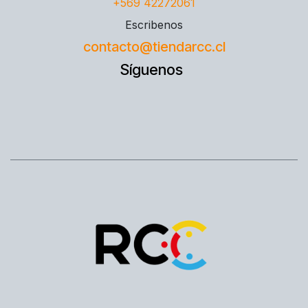
+569 42272061
Escribenos
contacto@tiendarcc.cl
Síguenos