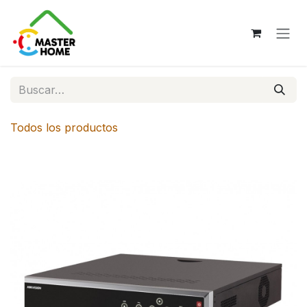
Ir al contenido
Todos los productos